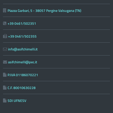
Piazza Garbari, 5 - 38057 Pergine Valsugana (TN)
+39 0461/502351
+39 0461/502355
info@asifchimelli.it
asifchimelli@pec.it
P.IVA 01186070221
C.F. 80010630228
SDI UFNESV