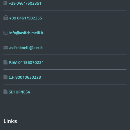
+39 0461/502351
+39 0461/502355
info@asifchimelli.it
asifchimelli@pec.it
P.IVA 01186070221
C.F. 80010630228
SDI UFNESV
Links