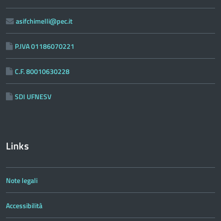
asifchimelli@pec.it
P.IVA 01186070221
C.F. 80010630228
SDI UFNESV
Links
Note legali
Accessibilità