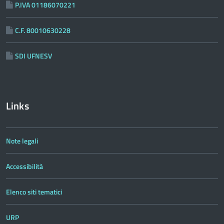
P.IVA 01186070221
C.F. 80010630228
SDI UFNESV
Links
Note legali
Accessibilità
Elenco siti tematici
URP