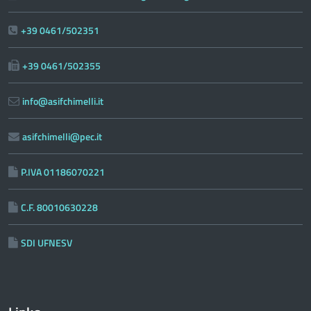
+39 0461/502351
+39 0461/502355
info@asifchimelli.it
asifchimelli@pec.it
P.IVA 01186070221
C.F. 80010630228
SDI UFNESV