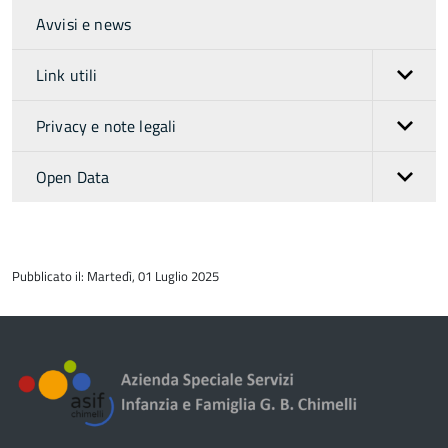
Avvisi e news
Link utili
Privacy e note legali
Open Data
torna
all'inizio
Pubblicato il: Martedì, 01 Luglio 2025
del
contenuto