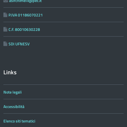
asifchimelli@pec.it
P.IVA 01186070221
C.F. 80010630228
SDI UFNESV
Links
Note legali
Accessibilità
Elenco siti tematici