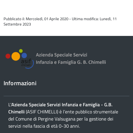
torna
all'inizio
Pubblicato il: Mercoledì, 01 Aprile 2020 - Ultima modifica: Lunedì, 11
del
Settembre 2023
contenuto
Informazioni
L'
Azienda Speciale Servizi Infanzia e Famiglia - G.B.
Chimelli
(ASIF CHIMELLI) è l’ente pubblico strumentale
del Comune di Pergine Valsugana per la gestione dei
servizi nella fascia di età 0-30 anni.