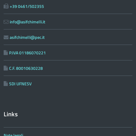
+39 0461/502355
info@asifchimelli.it
asifchimelli@pec.it
P.IVA 01186070221
C.F. 80010630228
SDI UFNESV
Links
Note legali