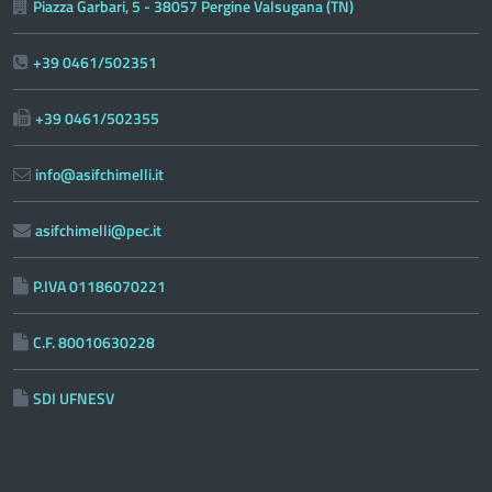
Piazza Garbari, 5 - 38057 Pergine Valsugana (TN)
+39 0461/502351
+39 0461/502355
info@asifchimelli.it
asifchimelli@pec.it
P.IVA 01186070221
C.F. 80010630228
SDI UFNESV