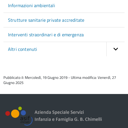
Informazioni ambientali
Strutture sanitarie private accreditate
Interventi straordinari e di emergenza
Altri contenuti
torna
all'inizio
Pubblicato il: Mercoledì, 19 Giugno 2019 - Ultima modifica: Venerdì, 27
del
Giugno 2025
contenuto