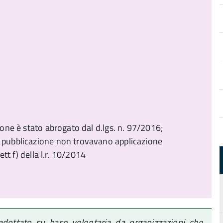
zione è stato abrogato dal d.lgs. n. 97/2016;
i pubblicazione non trovavano applicazione
ett f) della l.r. 10/2014
adottato su base volontaria da organizzazioni che