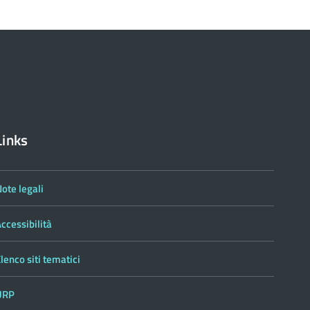
el
contenuto
Links
ote legali
ccessibilità
lenco siti tematici
URP