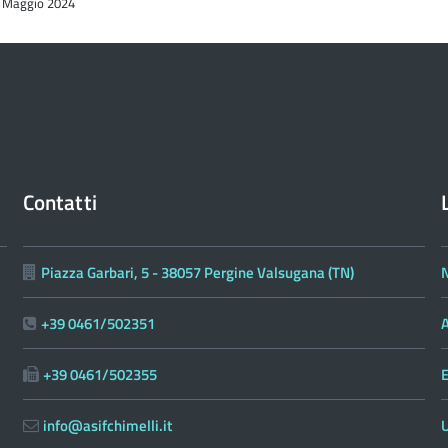
28 Maggio 2024
d
Contatti
Piazza Garbari, 5 - 38057 Pergine Valsugana (TN)
N
+39 0461/502351
A
+39 0461/502355
E
info@asifchimelli.it