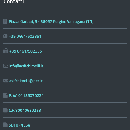
Contatti
Piazza Garbari, 5 - 38057 Pergine Valsugana (TN)
+39 0461/502351
+39 0461/502355
info@asifchimelli.it
asifchimelli@pec.it
P.IVA 01186070221
C.F. 80010630228
SDI UFNESV