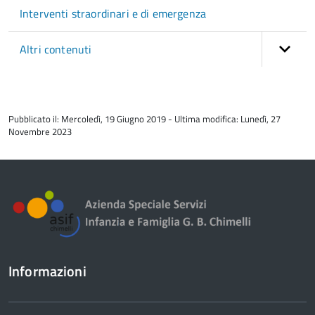
Interventi straordinari e di emergenza
Altri contenuti
torna
all'inizio
Pubblicato il: Mercoledì, 19 Giugno 2019 - Ultima modifica: Lunedì, 27
del
Novembre 2023
contenuto
Informazioni