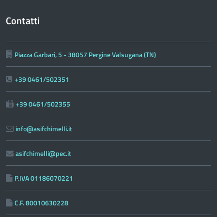
Contatti
Piazza Garbari, 5 - 38057 Pergine Valsugana (TN)
+39 0461/502351
+39 0461/502355
info@asifchimelli.it
asifchimelli@pec.it
P.IVA 01186070221
C.F. 80010630228