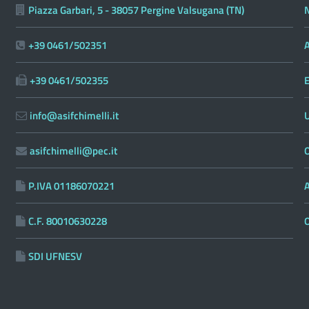
Piazza Garbari, 5 - 38057 Pergine Valsugana (TN)
N
+39 0461/502351
A
+39 0461/502355
E
info@asifchimelli.it
asifchimelli@pec.it
O
P.IVA 01186070221
C.F. 80010630228
SDI UFNESV