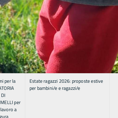
i per la
Estate ragazzi 2026: proposte estive
ATORIA
per bambini/e e ragazzi/e
 DI
MELLI per
 lavoro a
igura