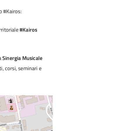
o #Kairos:
ritoriale
#Kairos
a
Sinergia Musicale
i, corsi, seminari e