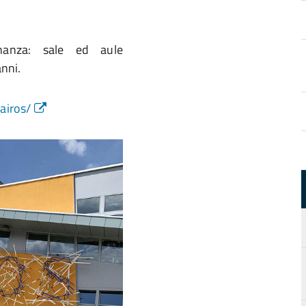
inanza: sale ed aule
nni.
kairos/