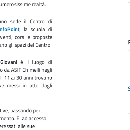
 numerosissime realtà.
ano sede il Centro di
InfoPoint
, la scuola di
venti, corsi e proposte
ano gli spazi del Centro.
Giovani
è il luogo di
o da ASIF Chimelli negli
li 11 ai 30 anni trovano
ive messi in atto dagli
rtive, passando per
dimento. E’ ad accesso
eressati alle sue