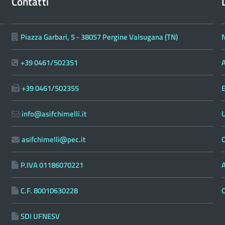
Contatti
Piazza Garbari, 5 - 38057 Pergine Valsugana (TN)
N
+39 0461/502351
A
+39 0461/502355
E
info@asifchimelli.it
asifchimelli@pec.it
O
P.IVA 01186070221
C.F. 80010630228
SDI UFNESV