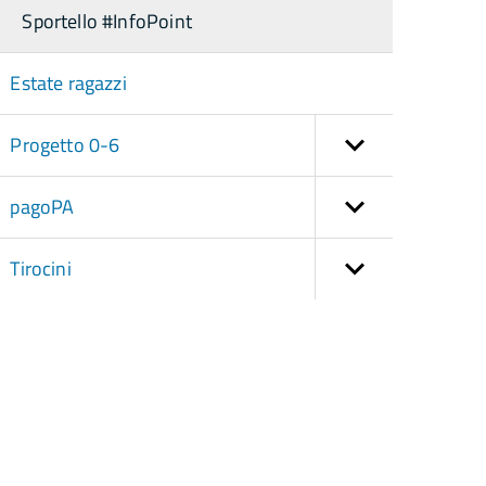
Sportello #InfoPoint
Estate ragazzi
Progetto 0-6
pagoPA
Tirocini
torna
ll'inizio
el
contenuto