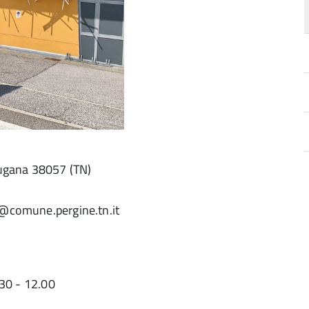
sugana 38057 (TN)
@comune.pergine.tn.it
a
d
.30 - 12.00