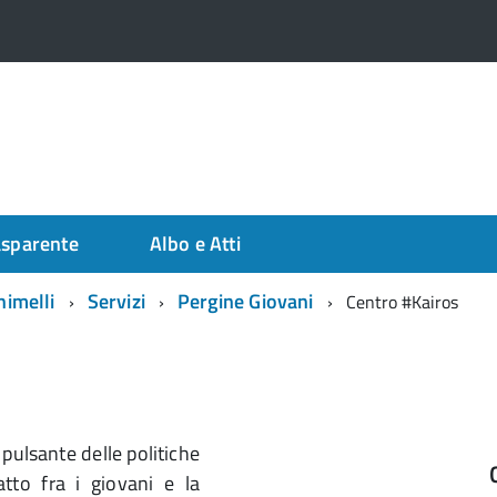
asparente
Albo e Atti
himelli
Servizi
Pergine Giovani
Centro #Kairos
e pulsante delle politiche
atto fra i giovani e la