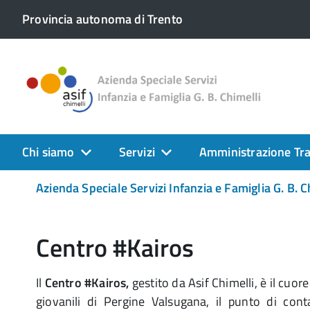
Provincia autonoma di Trento
Chi siamo
Servizi
Amministrazione Tr
Azienda Speciale Servizi Infanzia e Famiglia G. B. C
Centro #Kairos
Il
Centro #Kairos,
gestito da Asif Chimelli, è il cuor
giovanili di Pergine Valsugana, il punto di cont