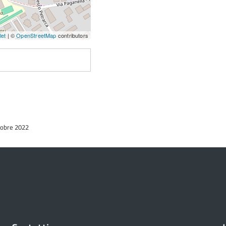
let
| ©
OpenStreetMap
contributors
ttobre 2022