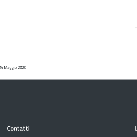
a
 24 Maggio 2020
d
Contatti