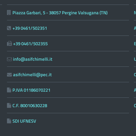
Piazza Garbari, 5 - 38057 Pergine Valsugana (TN)
N
+39 0461/502351
A
+39 0461/502355
E
info@asifchimelli.it
asifchimelli@pec.it
O
P.IVA 01186070221
C.F. 80010630228
SDI UFNESV