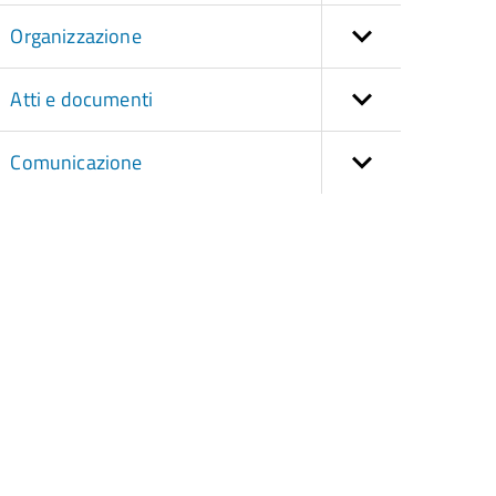
Organizzazione
Atti e documenti
Comunicazione
torna
ll'inizio
el
contenuto