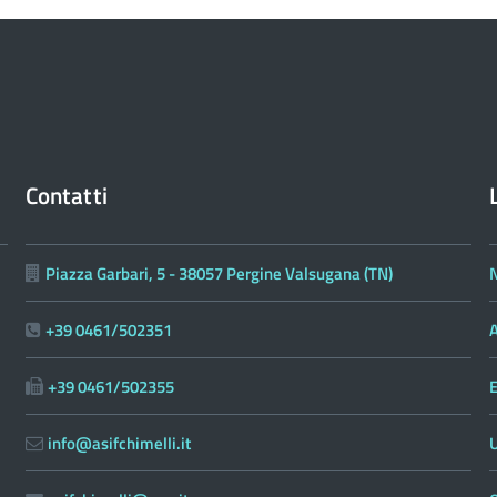
Contatti
Piazza Garbari, 5 - 38057 Pergine Valsugana (TN)
N
+39 0461/502351
A
+39 0461/502355
E
info@asifchimelli.it