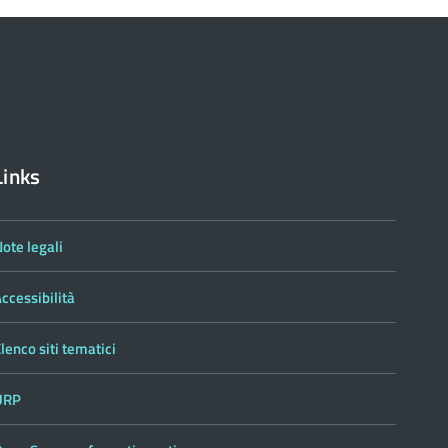
Links
ote legali
ccessibilità
lenco siti tematici
URP