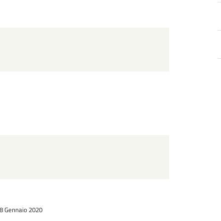
a
d
 08 Gennaio 2020