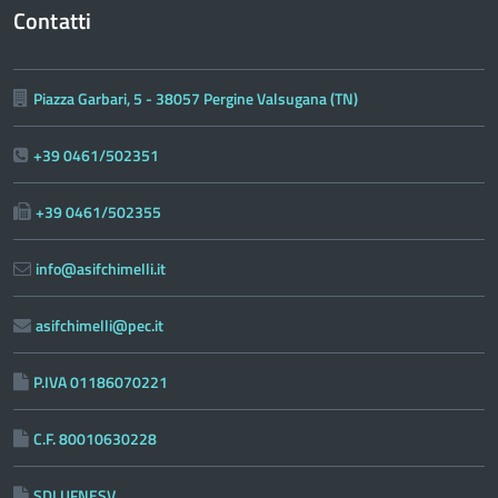
Contatti
Piazza Garbari, 5 - 38057 Pergine Valsugana (TN)
+39 0461/502351
+39 0461/502355
info@asifchimelli.it
asifchimelli@pec.it
P.IVA 01186070221
C.F. 80010630228
SDI UFNESV