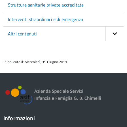
Strutture sanitarie private accreditate
Interventi straordinari e di emergenza
Altri contenuti
torna
all'inizio
Pubblicato il: Mercoledì, 19 Giugno 2019
del
contenuto
Informazioni