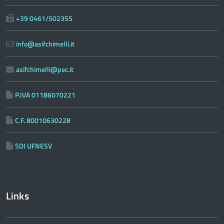
+39 0461/502355
info@asifchimelli.it
asifchimelli@pec.it
P.IVA 01186070221
C.F. 80010630228
SDI UFNESV
Links