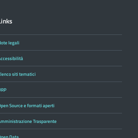
Links
ote legali
ccessibilità
lenco siti tematici
URP
pen Source e formati aperti
Amministrazione Trasparente
Open Data