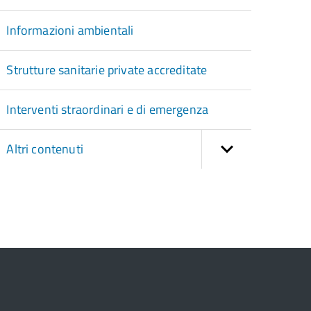
Informazioni ambientali
Strutture sanitarie private accreditate
Interventi straordinari e di emergenza
Altri contenuti
torna
ll'inizio
el
contenuto