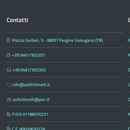
Contatti
Piazza Garbari, 5 - 38057 Pergine Valsugana (TN)
N
+39 0461/502351
A
+39 0461/502355
E
info@asifchimelli.it
asifchimelli@pec.it
O
P.IVA 01186070221
C.F. 80010630228