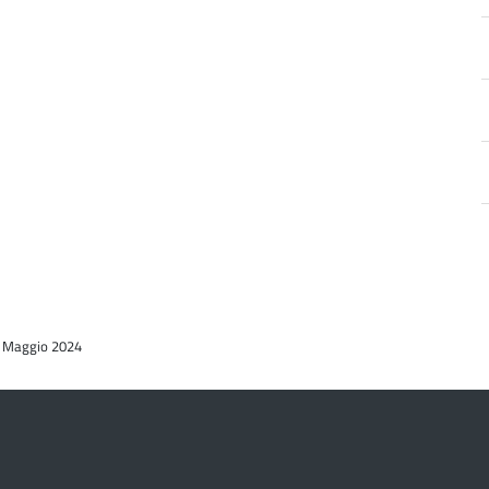
a
28 Maggio 2024
d