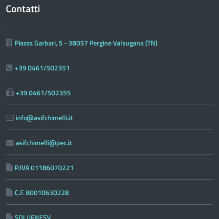
Contatti
Piazza Garbari, 5 - 38057 Pergine Valsugana (TN)
+39 0461/502351
+39 0461/502355
info@asifchimelli.it
asifchimelli@pec.it
P.IVA 01186070221
C.F. 80010630228
SDI UFNESV