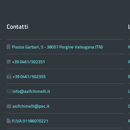
Contatti
Piazza Garbari, 5 - 38057 Pergine Valsugana (TN)
N
+39 0461/502351
A
+39 0461/502355
E
info@asifchimelli.it
asifchimelli@pec.it
O
P.IVA 01186070221