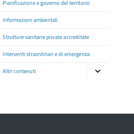
Pianificazione e governo del territorio
Informazioni ambientali
Strutture sanitarie private accreditate
Interventi straordinari e di emergenza
Altri contenuti
torna
ll'inizio
el
contenuto