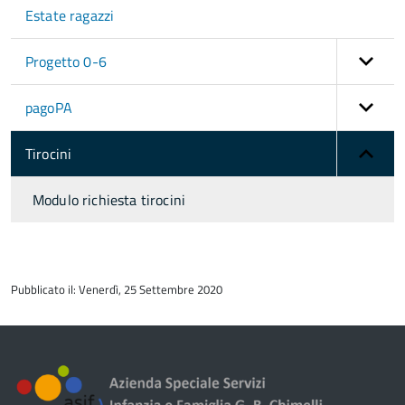
Estate ragazzi
Progetto 0-6
pagoPA
Tirocini
Modulo richiesta tirocini
torna
all'inizio
Pubblicato il: Venerdì, 25 Settembre 2020
del
contenuto