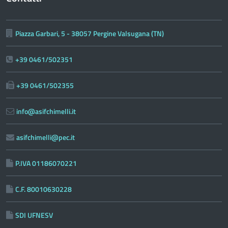
Piazza Garbari, 5 - 38057 Pergine Valsugana (TN)
+39 0461/502351
+39 0461/502355
info@asifchimelli.it
asifchimelli@pec.it
P.IVA 01186070221
C.F. 80010630228
SDI UFNESV