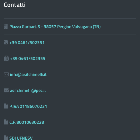
Contatti
Piazza Garbari, 5 - 38057 Pergine Valsugana (TN)
+39 0461/502351
+39 0461/502355
info@asifchimelli.it
asifchimelli@pec.it
P.IVA 01186070221
C.F. 80010630228
SDI UFNESV