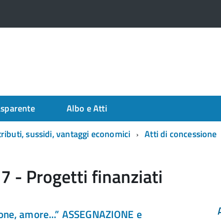
asparente
Albo e Atti
ributi, sussidi, vantaggi economici
Atti di concessione
 - Progetti finanziati
ione, amore...” ASSEGNAZIONE e