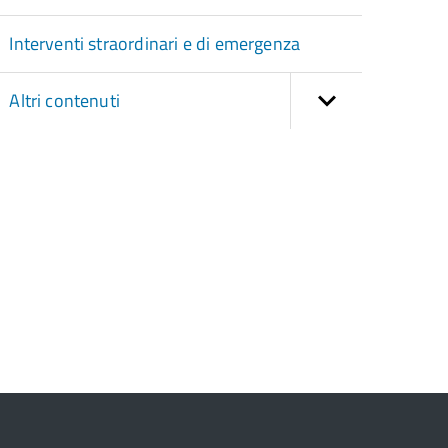
Interventi straordinari e di emergenza
Altri contenuti
torna
ll'inizio
el
contenuto