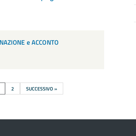
EGNAZIONE e ACCONTO
a
d
2
SUCCESSIVO »