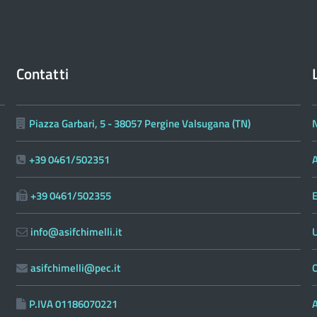
Contatti
Piazza Garbari, 5 - 38057 Pergine Valsugana (TN)
N
+39 0461/502351
A
+39 0461/502355
E
info@asifchimelli.it
asifchimelli@pec.it
O
P.IVA 01186070221