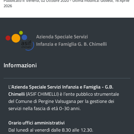
Pubblicato il: Venerdì, 02 Ottobre 2020 - Ultima modifica: Giovedì, 16 Aprile
del
2026
contenuto
Informazioni
L'
Azienda Speciale Servizi Infanzia e Famiglia - G.B.
Chimelli
(ASIF CHIMELLI) è l’ente pubblico strumentale
del Comune di Pergine Valsugana per la gestione dei
servizi nella fascia di età 0-30 anni.
Orario uffici amministrativi
Dal lunedì al venerdì dalle 8.30 alle 12.30.