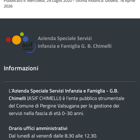
Pubblicato il: Mercoledì, 29 Luglio 2020 - Ultima modifica: Giovedì, 16 Aprile
del
2026
contenuto
Informazioni
L'
Azienda Speciale Servizi Infanzia e Famiglia - G.B.
Chimelli
(ASIF CHIMELLI) è l’ente pubblico strumentale
del Comune di Pergine Valsugana per la gestione dei
servizi nella fascia di età 0-30 anni.
Orario uffici amministrativi
Dal lunedì al venerdì dalle 8.30 alle 12.30.