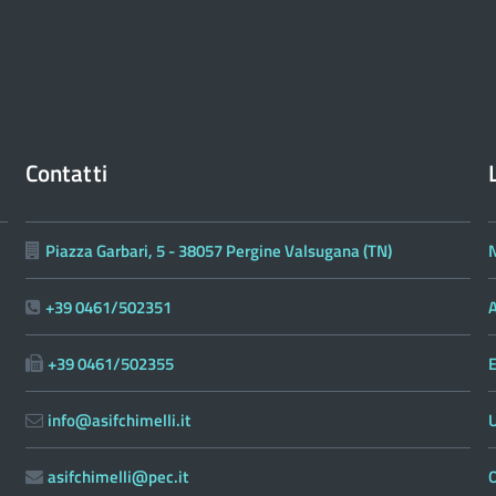
Contatti
Piazza Garbari, 5 - 38057 Pergine Valsugana (TN)
N
+39 0461/502351
A
+39 0461/502355
E
info@asifchimelli.it
asifchimelli@pec.it
O