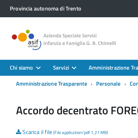
Provincia autonoma di Trento
Chi siamo
Servizi
Amministrazione Tr
Amministrazione Trasparente
Personale
Con
Accordo decentrato FOR
Scarica il file
(File application/pdf 1,21 MB)