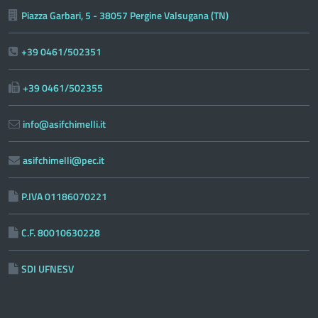
Piazza Garbari, 5 - 38057 Pergine Valsugana (TN)
+39 0461/502351
+39 0461/502355
info@asifchimelli.it
asifchimelli@pec.it
P.IVA 01186070221
C.F. 80010630228
SDI UFNESV