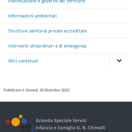
Pianificazione e governo del territorio
Informazioni ambientali
Strutture sanitarie private accreditate
Interventi straordinari e di emergenza
Altri contenuti
torna
all'inizio
Pubblicato il: Giovedì, 29 Dicembre 2022
del
contenuto