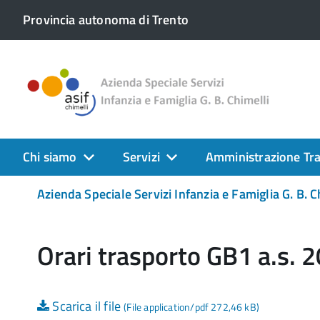
Provincia autonoma di Trento
Chi siamo
Servizi
Amministrazione Tr
Azienda Speciale Servizi Infanzia e Famiglia G. B. C
Orari trasporto GB1 a.s.
Scarica il file
(File application/pdf 272,46 kB)