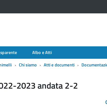
asparente
Albo e Atti
himelli
Chi siamo
Atti e documenti
Documentazi
 2022-2023 andata 2-2