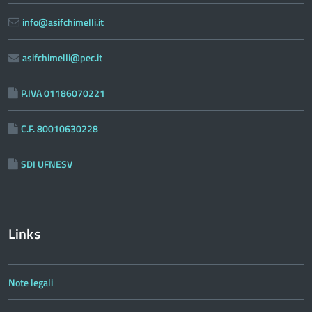
info@asifchimelli.it
asifchimelli@pec.it
P.IVA 01186070221
C.F. 80010630228
SDI UFNESV
Links
Note legali