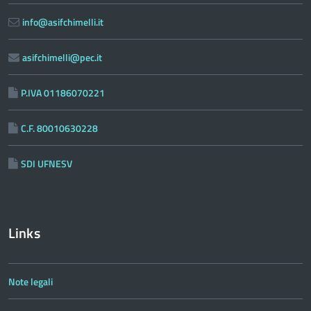
info@asifchimelli.it
asifchimelli@pec.it
P.IVA 01186070221
C.F. 80010630228
SDI UFNESV
Links
Note legali