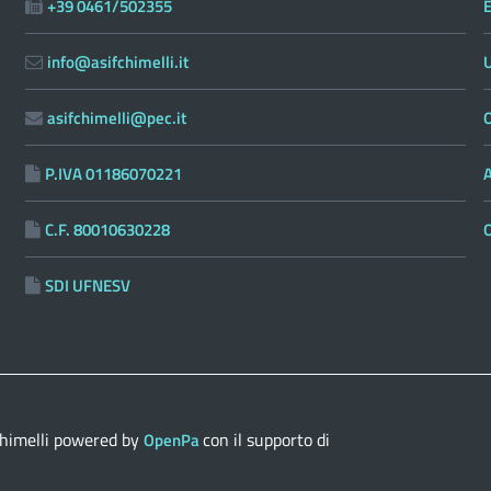
+39 0461/502355
E
info@asifchimelli.it
asifchimelli@pec.it
O
P.IVA 01186070221
C.F. 80010630228
SDI UFNESV
himelli
powered by
con il supporto di
OpenPa