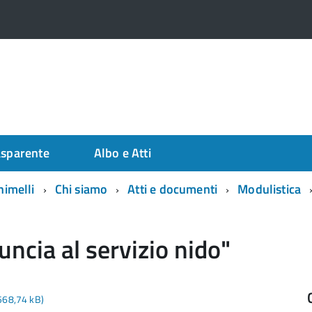
asparente
Albo e Atti
himelli
Chi siamo
Atti e documenti
Modulistica
ncia al servizio nido"
 568,74 kB)