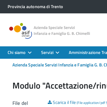
Provincia autonoma di Trento
Chi siamo
Servizi
Amministrazione Tr
Azienda Speciale Servizi Infanzia e Famiglia G. B. C
Modulo "Accettazione/rinu
File del
Scarica il file
(File application/pdf