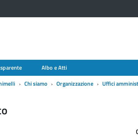
asparente
Albo e Atti
himelli
Chi siamo
Organizzazione
Uffici amminist
co