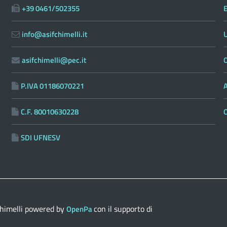
+39 0461/502355
E
info@asifchimelli.it
asifchimelli@pec.it
O
P.IVA 01186070221
C.F. 80010630228
SDI UFNESV
himelli
powered by
con il supporto di
OpenPa