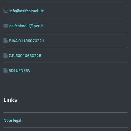
info@asifchimelli.it
asifchimelli@pec.it
P.IVA 01186070221
C.F. 80010630228
SDI UFNESV
Links
Note legali