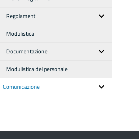
Regolamenti
Modulistica
Documentazione
Modulistica del personale
Comunicazione
torna
ll'inizio
el
contenuto