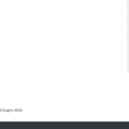
a
03 Giugno 2026
d