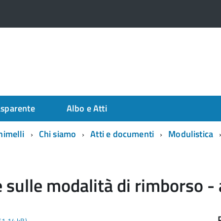
asparente
Albo e Atti
himelli
Chi siamo
Atti e documenti
Modulistica
sulle modalità di rimborso -