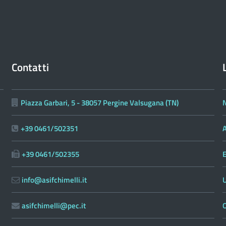
Contatti
Piazza Garbari, 5 - 38057 Pergine Valsugana (TN)
N
+39 0461/502351
A
+39 0461/502355
E
info@asifchimelli.it
asifchimelli@pec.it
O