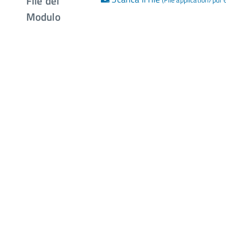
File del
(File application/pdf
Modulo