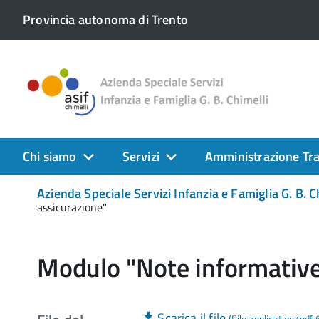
Provincia autonoma di Trento
Chi siamo
Servizi
Amministrazione Tr
Azienda Speciale Servizi Infanzia e Famiglia G. B. C
assicurazione"
Modulo "Note informative 
Scarica il file