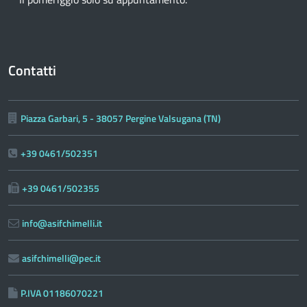
Contatti
Piazza Garbari, 5 - 38057 Pergine Valsugana (TN)
+39 0461/502351
+39 0461/502355
info@asifchimelli.it
asifchimelli@pec.it
P.IVA 01186070221