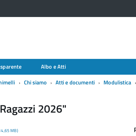
asparente
Albo e Atti
himelli
Chi siamo
Atti e documenti
Modulistica
 Ragazzi 2026"
 14,65 MB)