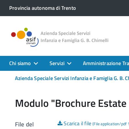
Provincia autonoma di Trento
Chi siamo
Servizi
Amministrazione Tr
Azienda Speciale Servizi Infanzia e Famiglia G. B. C
Modulo "Brochure Estate
File del
Scarica il file
(File application/pdf