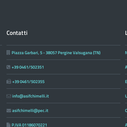
Contatti
Piazza Garbari, 5 - 38057 Pergine Valsugana (TN)
N
+39 0461/502351
A
+39 0461/502355
E
info@asifchimelli.it
asifchimelli@pec.it
O
P.IVA 01186070221