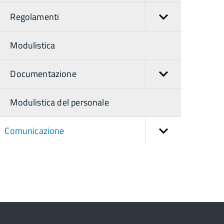
Regolamenti
Modulistica
Documentazione
Modulistica del personale
Comunicazione
torna
ll'inizio
el
contenuto