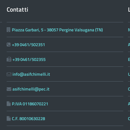
Contatti
Piazza Garbari, 5 - 38057 Pergine Valsugana (TN)
N
+39 0461/502351
A
+39 0461/502355
E
info@asifchimelli.it
asifchimelli@pec.it
O
P.IVA 01186070221
C.F. 80010630228