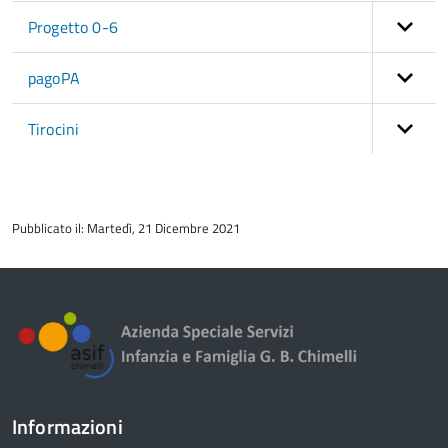
Progetto 0-6
pagoPA
Tirocini
torna
all'inizio
Pubblicato il: Martedì, 21 Dicembre 2021
del
contenuto
Informazioni