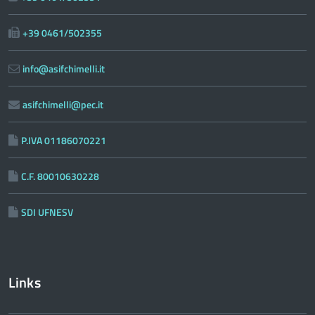
+39 0461/502355
info@asifchimelli.it
asifchimelli@pec.it
P.IVA 01186070221
C.F. 80010630228
SDI UFNESV
Links