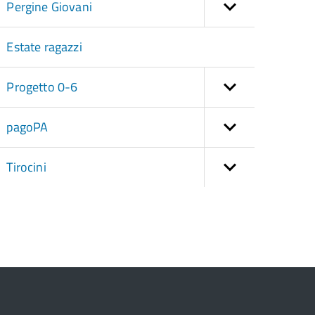
Pergine Giovani
Estate ragazzi
Progetto 0-6
pagoPA
Tirocini
torna
ll'inizio
el
contenuto