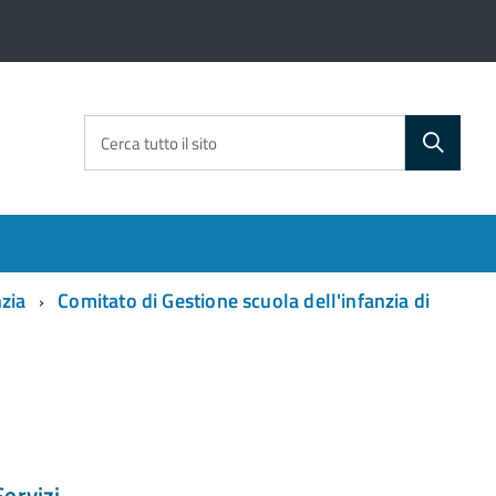
Cerca tutto il sito
nzia
Comitato di Gestione scuola dell'infanzia di
Servizi