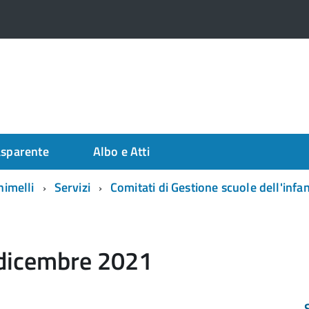
asparente
Albo e Atti
himelli
Servizi
Comitati di Gestione scuole dell'infa
 dicembre 2021