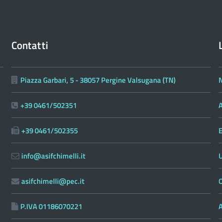
Contatti
Piazza Garbari, 5 - 38057 Pergine Valsugana (TN)
N
+39 0461/502351
A
+39 0461/502355
E
info@asifchimelli.it
asifchimelli@pec.it
O
P.IVA 01186070221