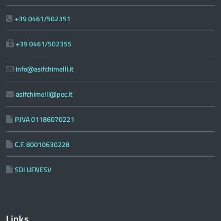
+39 0461/502351
+39 0461/502355
info@asifchimelli.it
asifchimelli@pec.it
P.IVA 01186070221
C.F. 80010630228
SDI UFNESV
Links