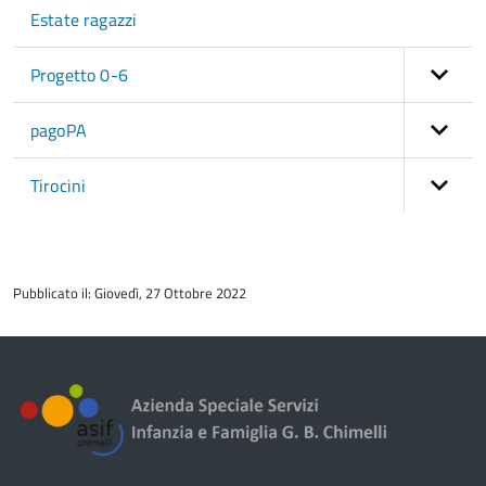
Estate ragazzi
Progetto 0-6
pagoPA
Tirocini
torna
all'inizio
Pubblicato il: Giovedì, 27 Ottobre 2022
del
contenuto